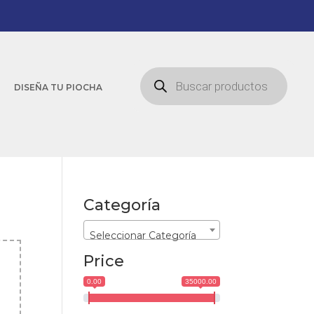
Búsqueda
de
DISEÑA TU PIOCHA
productos
Categoría
Seleccionar Categoría
Price
0.00
35000.00