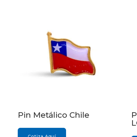
Pin Metálico Chile
P
L
Cotiza Aquí