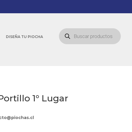
Búsqueda
de
DISEÑA TU PIOCHA
productos
Portillo 1° Lugar
cto@piochas.cl