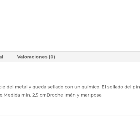
al
Valoraciones (0)
cie del metal y queda sellado con un químico. El sellado del p
te.Medida min. 2,5 cmBroche imán y mariposa