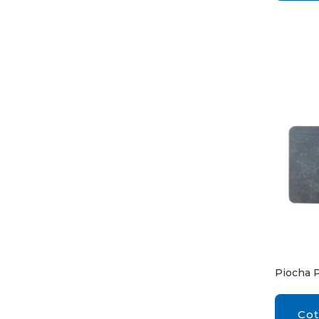
Piocha P
Cot