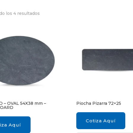
o los 4 resultados
D – OVAL 54X38 mm –
Piocha Pizarra 72×25
BOARD
Cotiza Aquí
iza Aquí