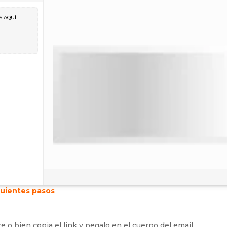
S AQUÍ
iguientes pasos
re o bien copia el link y pegalo en el cuerpo del email