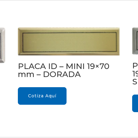
P
PLACA ID – MINI 19×70
1
I
mm – DORADA
S
Cotiza Aquí