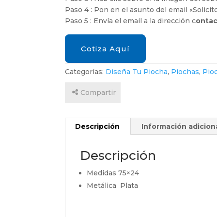
Paso 4 : Pon en el asunto del email «Solicit
Paso 5 : Envía el email a la dirección c
ontac
Admin
Capas
Cotiza Aquí
Categorías:
Diseña Tu Piocha
,
Piochas
,
Pio
Capas
Compartir
Nombre
s y
Descripción
Información adicion
número
s
Descripción
Medidas 75×24
Metálica Plata