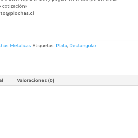
o cotización»
to@piochas.cl
chas Metálicas
Etiquetas:
Plata
,
Rectangular
al
Valoraciones (0)