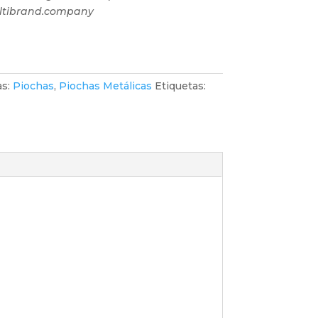
ultibrand.company
as:
Piochas
,
Piochas Metálicas
Etiquetas: