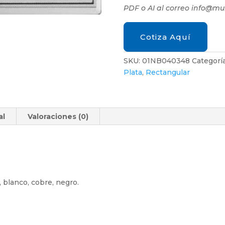
PDF o AI al correo info@m
Cotiza Aquí
SKU:
01NB040348
Categorí
Plata
,
Rectangular
al
Valoraciones (0)
, blanco, cobre, negro.