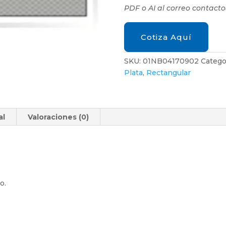
PDF o AI al correo contact
Cotiza Aquí
SKU:
01NB04170902
Catego
Plata
,
Rectangular
al
Valoraciones (0)
o.