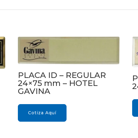
PLACA ID – REGULAR
P
24×75 mm – HOTEL
2
GAVINA
Cotiza Aquí