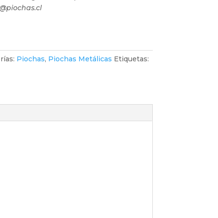
o@piochas.cl
rías:
Piochas
,
Piochas Metálicas
Etiquetas: