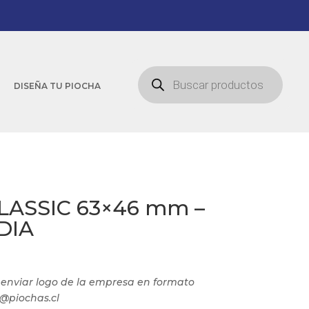
Búsqueda
de
DISEÑA TU PIOCHA
productos
CLASSIC 63×46 mm –
DIA
e enviar logo de la empresa en formato
o@piochas.cl