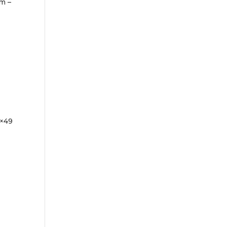
m –
×49