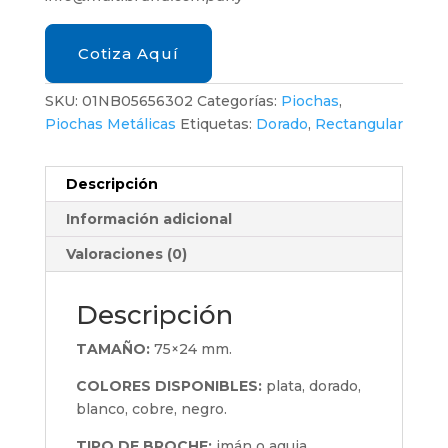
Cotiza Aquí
SKU:
01NB05656302
Categorías:
Piochas
,
Piochas Metálicas
Etiquetas:
Dorado
,
Rectangular
Descripción
Información adicional
Valoraciones (0)
Descripción
TAMAÑO:
75×24 mm.
COLORES DISPONIBLES:
plata, dorado,
blanco, cobre, negro.
TIPO DE BROCHE:
imán o aguja.