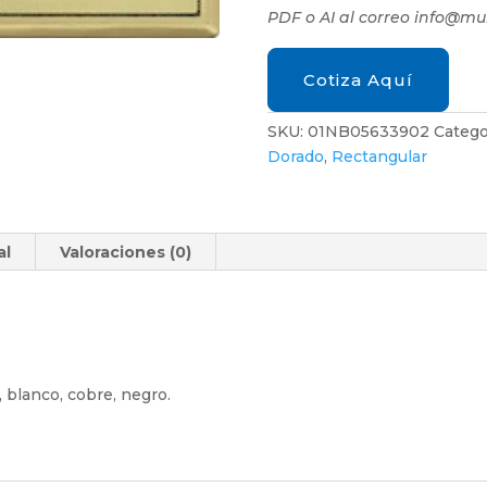
PDF o AI al correo info@m
Cotiza Aquí
SKU:
01NB05633902
Catego
Dorado
,
Rectangular
al
Valoraciones (0)
, blanco, cobre, negro.