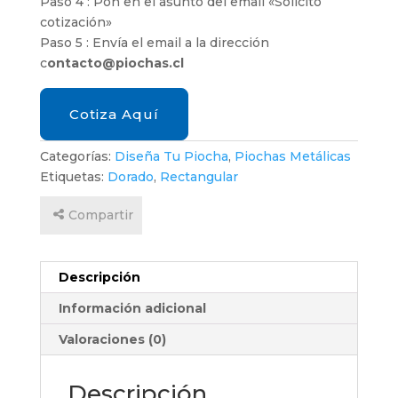
Paso 4 : Pon en el asunto del email «Solicito
cotización»
Paso 5 : Envía el email a la dirección
c
ontacto@piochas.cl
Cotiza Aquí
Categorías:
Diseña Tu Piocha
,
Piochas Metálicas
Etiquetas:
Dorado
,
Rectangular
Compartir
Descripción
Información adicional
Valoraciones (0)
Descripción